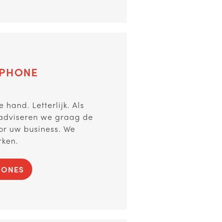
PHONE
 hand. Letterlijk. Als
r adviseren we graag de
or uw business. We
rken.
HONES