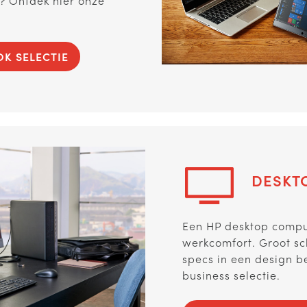
? Ontdek hier onze
K SELECTIE
DESKT
Een HP desktop compu
werkcomfort. Groot sc
specs in een design b
business selectie.