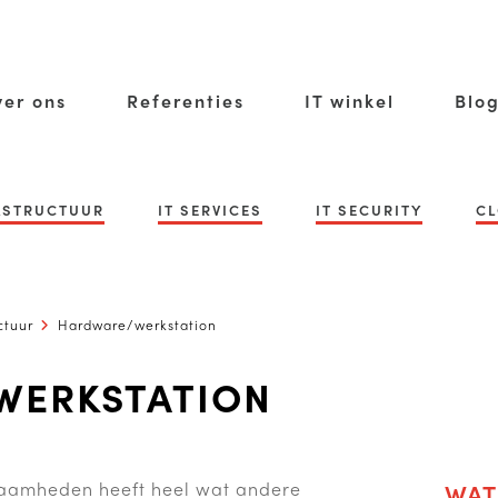
er ons
Referenties
IT winkel
Blo
RASTRUCTUUR
IT SERVICES
IT SECURITY
CL
ctuur
Hardware/werkstation
WERKSTATION
aamheden heeft heel wat andere
WAT