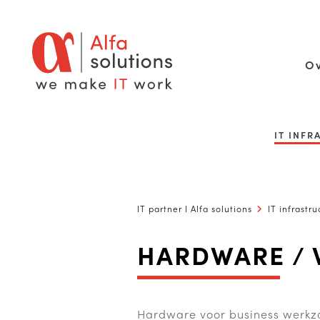
Ov
IT INF
IT partner I Alfa solutions
IT infrastru
HARDWARE / 
Hardware voor business werkz