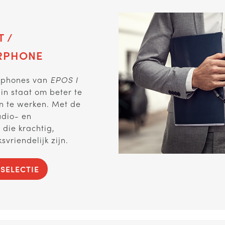
 /
RPHONE
rphones van
EPOS I
 in staat om beter te
 te werken. Met de
dio- en
die krachtig,
vriendelijk zijn.
SELECTIE