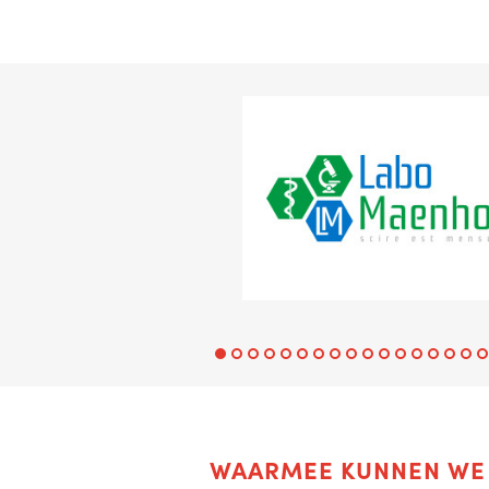
Vorige
Volgende
WAARMEE KUNNEN WE 