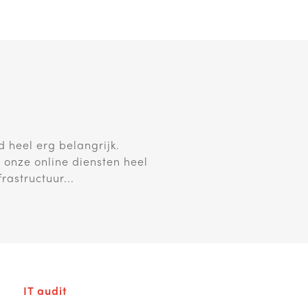
d heel erg belangrijk.
anbieder die hen volledig
 onze online diensten heel
e partner. Sinds we een
rastructuur...
 minder...
IT audit