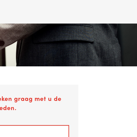
eken graag met u de
eden.