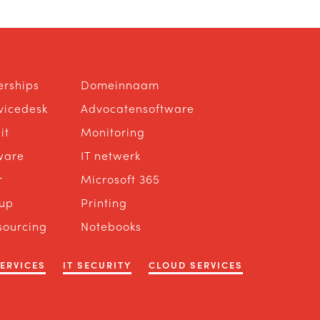
erships
Domeinnaam
rvicedesk
Advocatensoftware
it
Monitoring
ware
IT netwerk
r
Microsoft 365
up
Printing
sourcing
Notebooks
SERVICES
IT SECURITY
CLOUD SERVICES