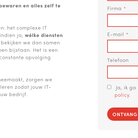
bewaren en alles zelf te
Firma
n: het complexe IT
E-mail
indien ja,
wélke diensten
bekijken we dan samen
en bijstaan. Het is een
 constante opvolging
Telefoon
 meemaakt, zorgen we
uleren zodat jouw IT-
Ja, ik g
uw bedrijf.
policy
.
ONTVANG