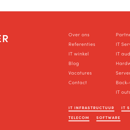
ER
Over ons
Partn
Referenties
IT Se
IT winkel
IT aud
Blog
Hard
Vacatures
Serve
Contact
Back-
IT out
IT INFRASTRUCTUUR
IT 
TELECOM
SOFTWARE