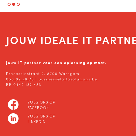
JOUW IDEALE IT PARTN
Jouw IT partner voor een oplossing op maat.
Processiestraat 2, 8790 Waregem
056 62 76 73
|
business@alfasolutions.be
BE 0442 132 433
VOLG ONS OP
FACEBOOK
VOLG ONS OP
LINKEDIN