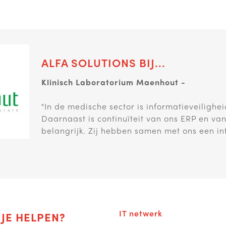
ALFA SOLUTIONS BIJ...
ALFA SOLUTIONS BIJ...
Klinisch Laboratorium Maenhout -
PlastIQ -
"In de medische sector is informatieveilighei
"Bedrijven die op zoek zijn naar een totaala
Daarnaast is continuïteit van ons ERP en van
ontzorgt, vinden in Alfa Solutions een ideal
belangrijk. Zij hebben samen met ons een inf
partnership hebben, heb ik als directeur veel
IT netwerk
JE HELPEN?