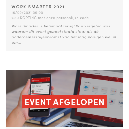
WORK SMARTER 2021
16/09/2021 09:00
€50 KORTING met onze persoonlijke code
Work Smarter is helemaal terug! Wie vergeten was
waarom dit event geboekstaafd staat als dé
ondernemersbijeenkomst van het jaar, nodigen we uit
om...
EVENT AFGELOPEN