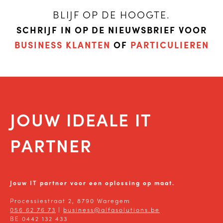
BLIJF OP DE HOOGTE.
SCHRIJF IN OP DE NIEUWSBRIEF VOOR
BUSINESS KLANTEN
OF
PARTICULIEREN
JOUW IDEALE IT
PARTNER
Jouw IT partner voor een oplossing op maat.
Processiestraat 2, 8790 Waregem
056 62 76 73
|
business@alfasolutions.be
BE 0442 132 433