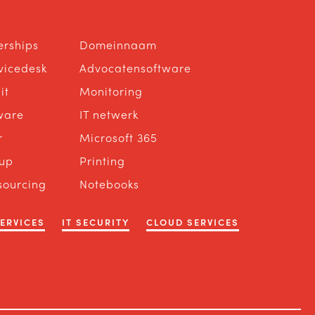
erships
Domeinnaam
rvicedesk
Advocatensoftware
it
Monitoring
ware
IT netwerk
r
Microsoft 365
up
Printing
sourcing
Notebooks
SERVICES
IT SECURITY
CLOUD SERVICES