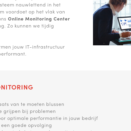
ysteem nauwlettend in het
em voordoet op het vlak van
 ons
Online Monitoring Center
. Zo kunnen we tijdig
rmen jouw IT-infrastructuur
erformant.
ONITORING
laats van te moeten blussen
e grijpen bij problemen
oor optimale performantie in jouw bedrijf
n een goede opvolging