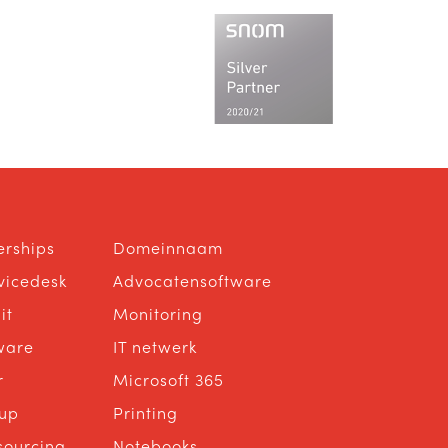
erships
Domeinnaam
rvicedesk
Advocatensoftware
it
Monitoring
ware
IT netwerk
r
Microsoft 365
up
Printing
sourcing
Notebooks