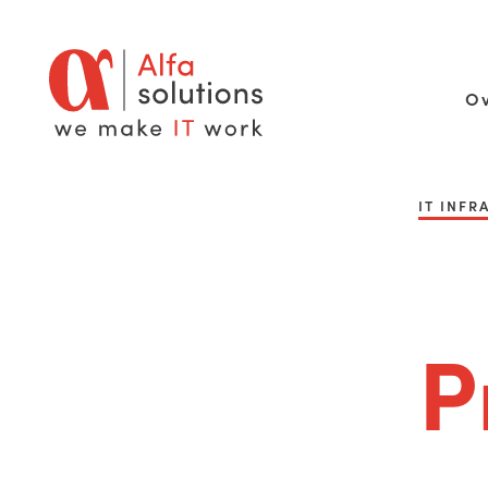
Ov
IT INF
P