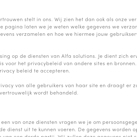
ertrouwen stelt in ons. Wij zien het dan ook als onze v
e pagina laten we je weten welke gegevens we verzam
evens verzamelen en hoe we hiermee jouw gebruikserv
sing op de diensten van Alfa solutions. Je dient zich er
k is voor het privacybeleid van andere sites en bronne
rivacy beleid te accepteren.
rivacy van alle gebruikers van haar site en draagt er z
t vertrouwelijk wordt behandeld.
 een van onze diensten vragen we je om persoonsgege
e dienst uit te kunnen voeren. De gegevens worden o
die van een derde partij. Wij zullen deze gegevens nie