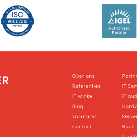
ER
Over ons
Partn
Referenties
IT Se
IT winkel
IT aud
Blog
Hard
Vacatures
Serve
Contact
Back-
IT out