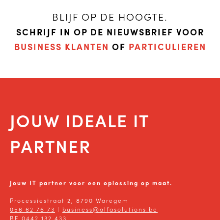
BLIJF OP DE HOOGTE.
SCHRIJF IN OP DE NIEUWSBRIEF VOOR
BUSINESS KLANTEN
OF
PARTICULIEREN
JOUW IDEALE IT
PARTNER
Jouw IT partner voor een oplossing op maat.
Processiestraat 2, 8790 Waregem
056 62 76 73
|
business@alfasolutions.be
BE 0442 132 433