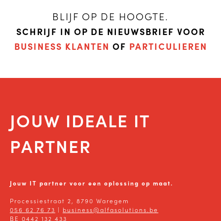
BLIJF OP DE HOOGTE.
SCHRIJF IN OP DE NIEUWSBRIEF VOOR
BUSINESS KLANTEN
OF
PARTICULIEREN
JOUW IDEALE IT
PARTNER
Jouw IT partner voor een oplossing op maat.
Processiestraat 2, 8790 Waregem
056 62 76 73
|
business@alfasolutions.be
BE 0442 132 433