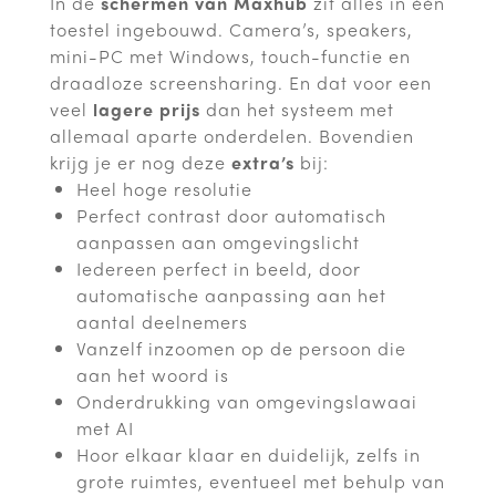
In de
schermen van Maxhub
zit alles in één
toestel ingebouwd. Camera’s, speakers,
mini-PC met Windows, touch-functie en
draadloze screensharing. En dat voor een
veel
lagere prijs
dan het systeem met
allemaal aparte onderdelen. Bovendien
krijg je er nog deze
extra’s
bij:
Heel hoge resolutie
Perfect contrast door automatisch
aanpassen aan omgevingslicht
Iedereen perfect in beeld, door
automatische aanpassing aan het
aantal deelnemers
Vanzelf inzoomen op de persoon die
aan het woord is
Onderdrukking van omgevingslawaai
met AI
Hoor elkaar klaar en duidelijk, zelfs in
grote ruimtes, eventueel met behulp van