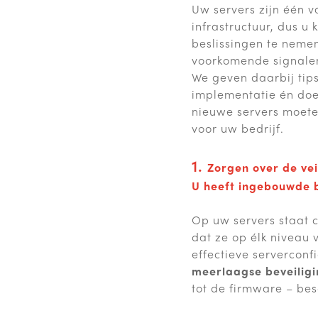
Uw servers zijn één v
infrastructuur, dus u 
beslissingen te neme
voorkomende signalen
We geven daarbij tip
implementatie én doe
nieuwe servers moete
voor uw bedrijf.
1.
Zorgen over de ve
U heeft ingebouwde b
Op uw servers staat c
dat ze op élk niveau 
effectieve serverconf
meerlaagse beveilig
tot de firmware – be