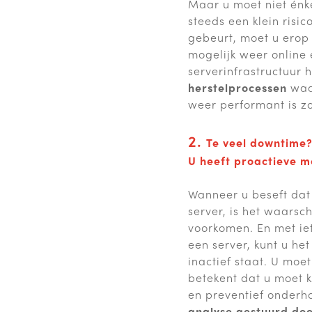
Maar u moet niet énke
steeds een klein risic
gebeurt, moet u erop 
mogelijk weer online 
serverinfrastructuur h
herstelprocessen
waar
weer performant is zo
2.
Te veel downtime
U heeft proactieve m
Wanneer u beseft dat
server, is het waarsch
voorkomen. En met iet
een server, kunt u het
inactief staat. U moet
betekent dat u moet k
en preventief onderh
analyse gestuurd door