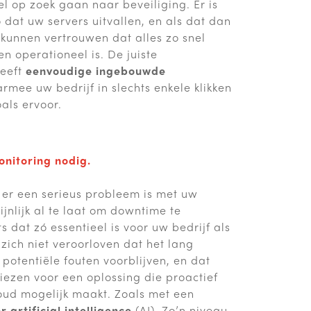
l op zoek gaan naar beveiliging. Er is
o dat uw servers uitvallen, en als dat dan
kunnen vertrouwen dat alles zo snel
en operationeel is. De juiste
eeft
eenvoudige ingebouwde
mee uw bedrijf in slechts enkele klikken
als ervoor.
?
onitoring nodig.
 er een serieus probleem is met uw
ijnlijk al te laat om downtime te
s dat zó essentieel is voor uw bedrijf als
 zich niet veroorloven dat het lang
 potentiële fouten voorblijven, en dat
iezen voor een oplossing die proactief
oud mogelijk maakt. Zoals met een
 artificial intelligence
(AI). Zo’n niveau