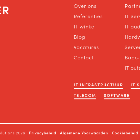
ER
Over ons
Partn
Referenties
IT Se
IT winkel
IT aud
Blog
Hard
Vacatures
Serve
Contact
Back-
IT out
IT INFRASTRUCTUUR
IT 
TELECOM
SOFTWARE
olutions 2026 |
Privacybeleid
|
Algemene Voorwaarden
I
Cookiebeleid