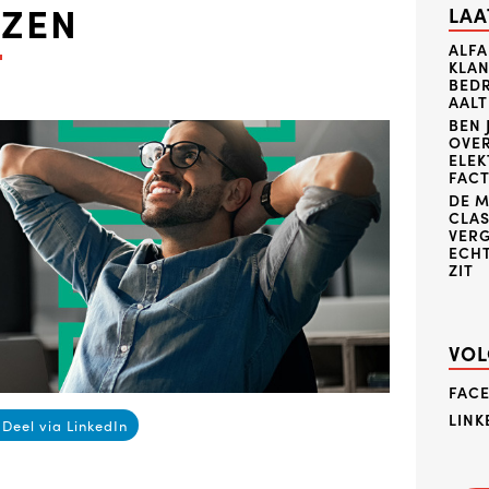
EZEN
LAA
ALFA
KLAN
BEDR
AALT
BEN 
OVE
ELE
FACT
DE 
CLAS
VERG
ECHT
ZIT
VOL
FAC
LINK
Deel via LinkedIn