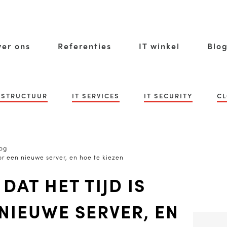
er ons
Referenties
IT winkel
Blo
RASTRUCTUUR
IT SERVICES
IT SECURITY
CL
og
oor een nieuwe server, en hoe te kiezen
DAT HET TIJD IS
NIEUWE SERVER, EN