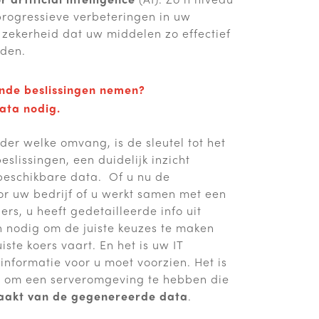
progressieve verbeteringen in uw
 zekerheid dat uw middelen zo effectief
rden.
nde beslissingen nemen?
data nodig.
nder welke omvang, is de sleutel tot het
slissingen, een duidelijk inzicht
 beschikbare data. Of u nu de
or uw bedrijf of u werkt samen met een
s, u heeft gedetailleerde info uit
n nodig om de juiste keuzes te maken
iste koers vaart. En het is uw IT
 informatie voor u moet voorzien. Het is
 om een ​​serveromgeving te hebben die
maakt van de gegenereerde data
.