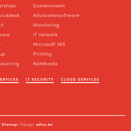
erships
Domeinnaam
rvicedesk
Advocatensoftware
it
Monitoring
ware
IT netwerk
r
Microsoft 365
up
Printing
sourcing
Notebooks
SERVICES
IT SECURITY
CLOUD SERVICES
I
Sitemap
I Design:
adfun.be