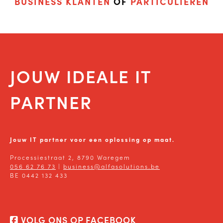
BUSINESS KLANTEN
OF
PARTICULIEREN
JOUW IDEALE IT
PARTNER
Jouw IT partner voor een oplossing op maat.
Processiestraat 2, 8790 Waregem
056 62 76 73
|
business@alfasolutions.be
BE 0442 132 433
VOLG ONS OP FACEBOOK