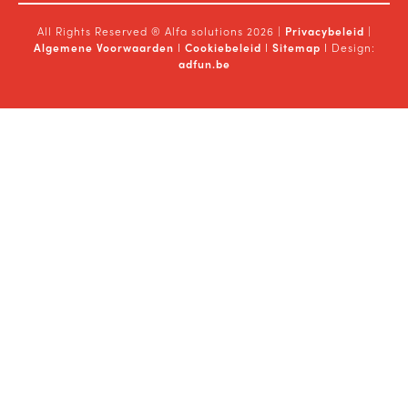
All Rights Reserved ® Alfa solutions 2026 |
Privacybeleid
|
Algemene Voorwaarden
I
Cookiebeleid
I
Sitemap
I Design:
adfun.be