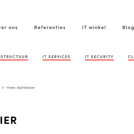
er ons
Referenties
IT winkel
Blo
RASTRUCTUUR
IT SERVICES
IT SECURITY
CL
trien-byttebier
IER