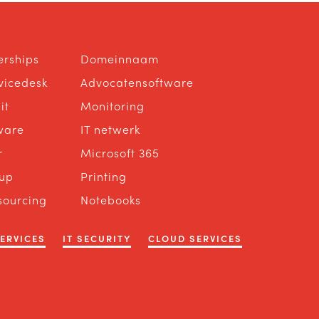
erships
Domeinnaam
rvicedesk
Advocatensoftware
it
Monitoring
ware
IT netwerk
r
Microsoft 365
up
Printing
sourcing
Notebooks
SERVICES
IT SECURITY
CLOUD SERVICES