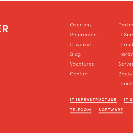
ER
Over ons
Partn
Referenties
IT Se
IT winkel
IT aud
Blog
Hard
Vacatures
Serve
Contact
Back-
IT out
IT INFRASTRUCTUUR
IT 
TELECOM
SOFTWARE