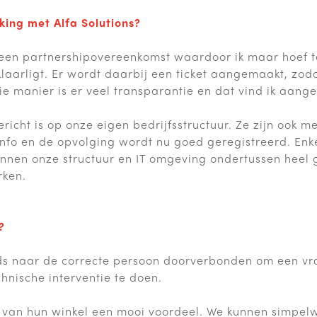
ing met Alfa Solutions?
en partnershipovereenkomst waardoor ik maar hoef t
laarligt. Er wordt daarbij een ticket aangemaakt, zodat
ie manier is er veel transparantie en dat vind ik aan
ericht is op onze eigen bedrijfsstructuur. Ze zijn ook 
info en de opvolging wordt nu goed geregistreerd. Enk
kennen onze structuur en IT omgeving ondertussen heel
rken.
?
ds naar de correcte persoon doorverbonden om een vraa
hnische interventie te doen.
 van hun winkel een mooi voordeel. We kunnen simpel