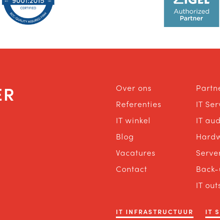
ER
Over ons
Partn
Referenties
IT Se
IT winkel
IT aud
Blog
Hard
Vacatures
Serve
Contact
Back-
IT out
IT INFRASTRUCTUUR
IT 