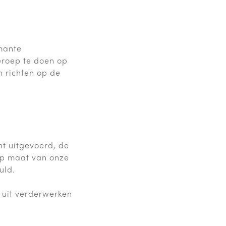
rmante
eroep te doen op
n richten op de
t uitgevoerd, de
op maat van onze
uld.
s uit verderwerken