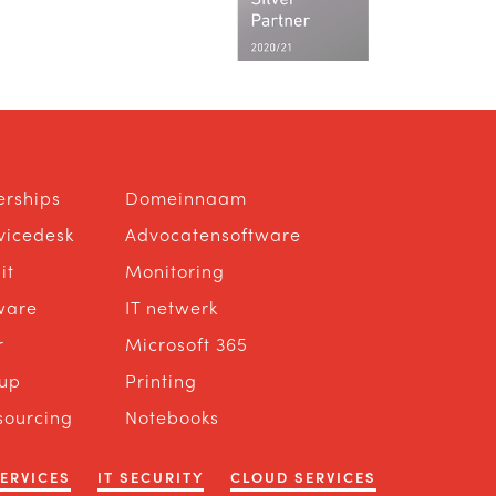
erships
Domeinnaam
rvicedesk
Advocatensoftware
it
Monitoring
ware
IT netwerk
r
Microsoft 365
up
Printing
sourcing
Notebooks
SERVICES
IT SECURITY
CLOUD SERVICES