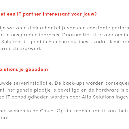
t een IT partner interessant voor jouw?
zijn we zeer sterk afhankelijk van een constante perfo
al in ons productieproces. Daarom kies ik ervoor om b
 Solutions is goed in hun core business, zodat ik mij ka
grafisch drukwerk.
olutions je geboden?
uwde serverinstallatie. De back-ups worden consequen
t, het gehele plaatje is beveiligd en de hardware is 
ze IT benodigdheden worden door Alfa Solutions ingev
 het werken in de Cloud. Op die manier kan ik van thui
taat.