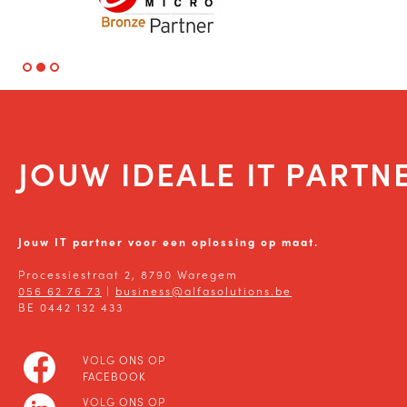
JOUW IDEALE IT PARTN
Jouw IT partner voor een oplossing op maat.
Processiestraat 2, 8790 Waregem
056 62 76 73
|
business@alfasolutions.be
BE 0442 132 433
VOLG ONS OP
FACEBOOK
VOLG ONS OP