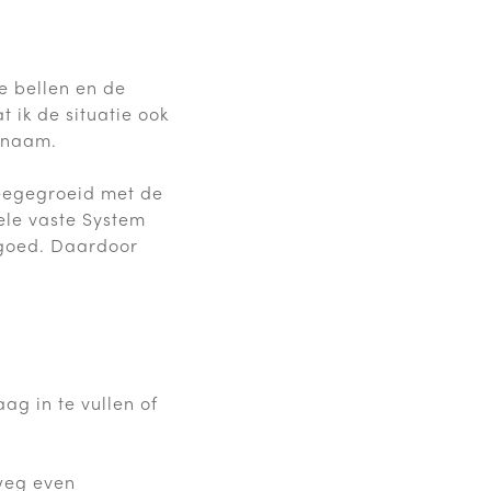
e bellen en de
 ik de situatie ook
genaam.
meegegroeid met de
ele vaste System
 goed. Daardoor
g in te vullen of
weg even