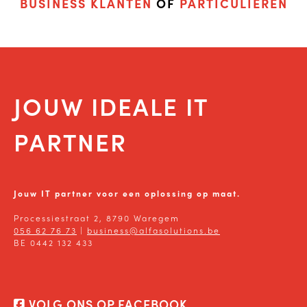
BUSINESS KLANTEN
OF
PARTICULIEREN
JOUW IDEALE IT
PARTNER
Jouw IT partner voor een oplossing op maat.
Processiestraat 2, 8790 Waregem
056 62 76 73
|
business@alfasolutions.be
BE 0442 132 433
VOLG ONS OP FACEBOOK