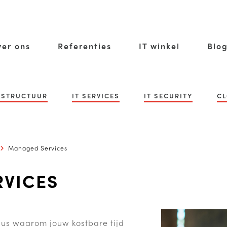
er ons
Referenties
IT winkel
Blo
RASTRUCTUUR
IT SERVICES
IT SECURITY
CL
Managed Services
VICES
 dus waarom jouw kostbare tijd