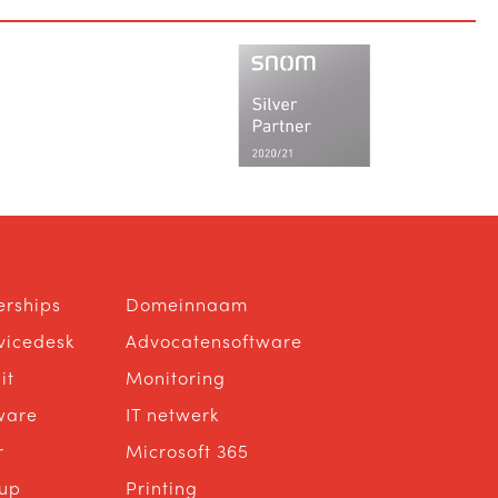
erships
Domeinnaam
rvicedesk
Advocatensoftware
it
Monitoring
ware
IT netwerk
r
Microsoft 365
up
Printing