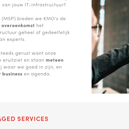
van jouw IT-infrastructuur?
r (MSP) bieden we KMO's de
e overeenkomst
het
ructuur geheel of gedeeltelijk
an experts.
steeds gerust want onze
e eruitziet en staan
meteen
j waar we goed in zijn, en
w business
en agenda.
GED SERVICES