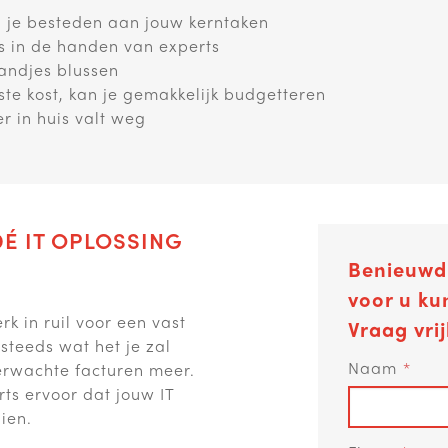
n je besteden aan jouw kerntaken
ds in de handen van experts
randjes blussen
te kost, kan je gemakkelijk budgetteren
er in huis valt weg
É IT OPLOSSING
Benieuwd 
voor u k
 in ruil voor een vast
Vraag vrij
steeds wat het je zal
Naam
erwachte facturen meer.
ts ervoor dat jouw IT
aien.