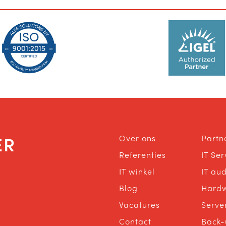
ER
Over ons
Partn
Referenties
IT Se
IT winkel
IT aud
Blog
Hard
Vacatures
Serve
Contact
Back-