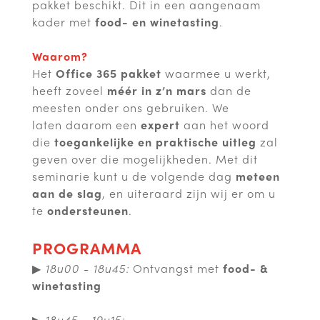
pakket beschikt. Dit in een aangenaam
kader met
food- en winetasting
.
Waarom?
Het
Office 365 pakket
waarmee u werkt,
heeft zoveel
méér in z’n mars
dan de
meesten onder ons gebruiken. We
laten daarom een
expert
aan het woord
die
toegankelijke en praktische uitleg
zal
geven over die mogelijkheden. Met dit
seminarie kunt u de volgende dag
meteen
aan de slag
, en uiteraard zijn wij er om u
te
ondersteunen
.
PROGRAMMA
▶
18u00 - 18u45
:
Ontvangst met
food- &
winetasting
▶
18u45 - 19u15: