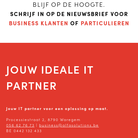
BLIJF OP DE HOOGTE.
SCHRIJF IN OP DE NIEUWSBRIEF VOOR
BUSINESS KLANTEN
OF
PARTICULIEREN
JOUW IDEALE IT
PARTNER
Jouw IT partner voor een oplossing op maat.
Processiestraat 2, 8790 Waregem
056 62 76 73
|
business@alfasolutions.be
BE 0442 132 433