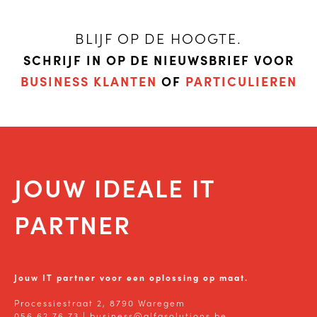
BLIJF OP DE HOOGTE.
SCHRIJF IN OP DE NIEUWSBRIEF VOOR
BUSINESS KLANTEN
OF
PARTICULIEREN
JOUW IDEALE IT
PARTNER
Jouw IT partner voor een oplossing op maat.
Processiestraat 2, 8790 Waregem
056 62 76 73
|
business@alfasolutions.be