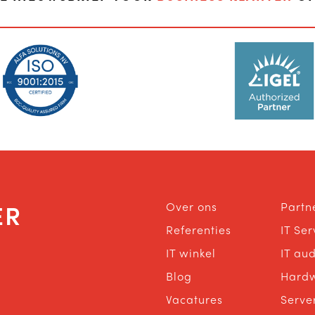
ER
Over ons
Partn
Referenties
IT Se
IT winkel
IT aud
Blog
Hard
Vacatures
Serve