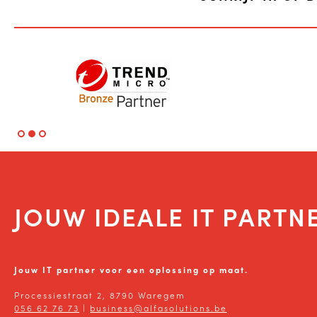
JOUW IDEALE IT PARTN
Jouw IT partner voor een oplossing op maat.
Processiestraat 2, 8790 Waregem
056 62 76 73
|
business@alfasolutions.be