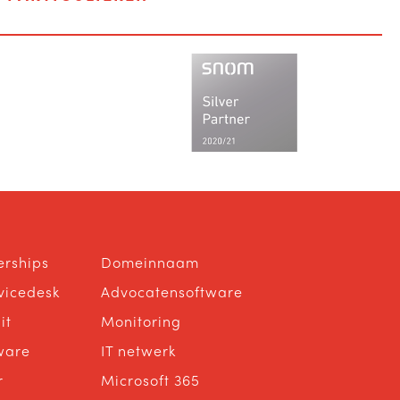
erships
Domeinnaam
rvicedesk
Advocatensoftware
it
Monitoring
ware
IT netwerk
r
Microsoft 365