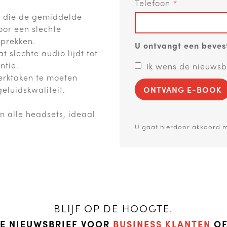
Telefoon
d die de gemiddelde
oor een slechte
sprekken.
U ontvangt een bevest
 slechte audio lijdt tot
ntie.
Ik wens de nieuwsb
erktaken te moeten
eluidskwaliteit.
ONTVANG E-BOOK
n alle headsets, ideaal
U gaat hierdoor akkoord 
BLIJF OP DE HOOGTE.
DE NIEUWSBRIEF VOOR
BUSINESS KLANTEN
O