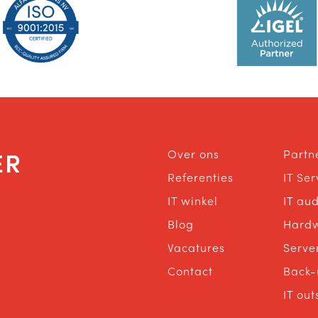
ER
Over ons
Partn
Referenties
IT Se
IT winkel
IT aud
Blog
Hard
Vacatures
Serve
Contact
Back-
IT out