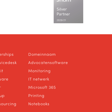
erships
Domeinnaam
rvicedesk
Advocatensoftware
it
Monitoring
ware
IT netwerk
r
Microsoft 365
up
Printing
sourcing
Notebooks